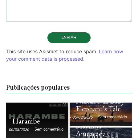
This site uses Akismet to reduce spam.
Learn how
your comment data is processed.
Publicações populares
Naledi – A Baby
Sonic Sea –
Elephant’s Tale
Ruídos no
Oceano: Vida
-
06/08/2026
Sem comentário
Harambe
Marinha
-
06/08/2026
Sem comentário
Ameaçada