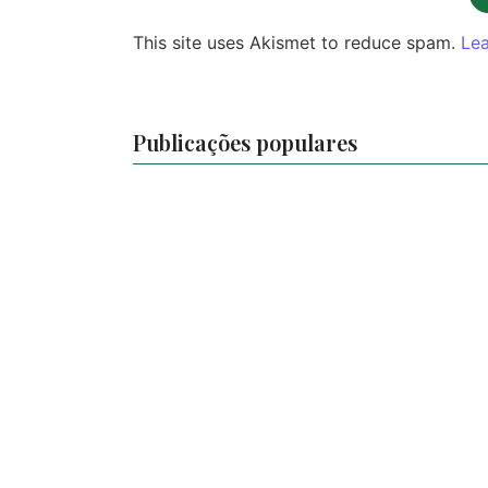
This site uses Akismet to reduce spam.
Lea
Publicações populares
Hun
-
31/07/2026
Sem comentário
Myth
Chasing Coral |
Movi
FULL FEATURE
Doc
| Netflix
Zulu
-
31/07/2026
-
31/07/20
Sem comentário