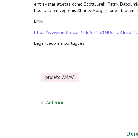
entrevistar atletas como Scott Jurek, Patrik Baboum
baseada em vegetais Charity Morgan) que atribuem 
LINK:
https://www.netflix.com/title/81157840?s=a&trkid
Legendado em português
projeto AMAV
Anterior
Dei