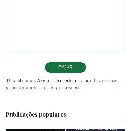
This site uses Akismet to reduce spam.
Learn how
your comment data is processed.
Publicações populares
Naledi – A Baby
Sonic Sea –