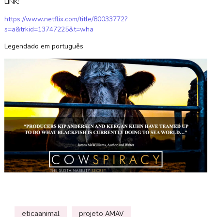
LINK:
https://www.netflix.com/title/80033772?
s=a&trkid=13747225&t=wha
Legendado em português
eticaanimal
projeto AMAV