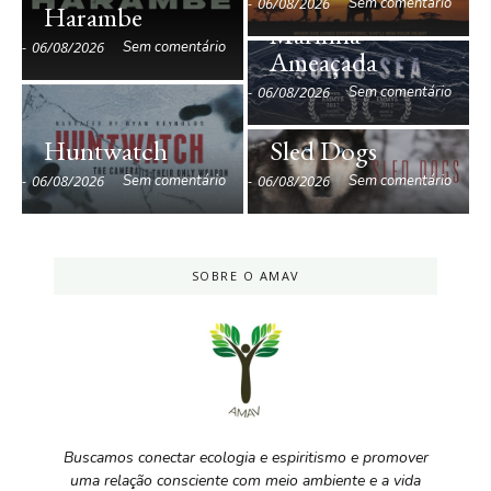
Oceano: Vida
-
06/08/2026
Sem comentário
Harambe
Marinha
-
06/08/2026
Sem comentário
Ameaçada
-
06/08/2026
Sem comentário
Huntwatch
Sled Dogs
-
06/08/2026
Sem comentário
-
06/08/2026
Sem comentário
SOBRE O AMAV
Buscamos conectar ecologia e espiritismo e promover
uma relação consciente com meio ambiente e a vida