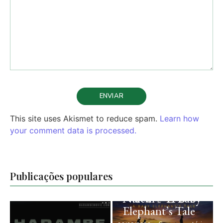
This site uses Akismet to reduce spam.
Learn how
your comment data is processed.
Publicações populares
Naledi – A Baby
Sonic Sea –
Elephant’s Tale
Ruídos no