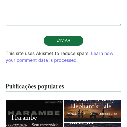
This site uses Akismet to reduce spam.
Learn how
your comment data is processed.
Publicações populares
Naledi – A Baby
Sonic Sea –
Elephant’s Tale
Ruídos no
Oceano: Vida
-
06/08/2026
Sem comentário
Harambe
Marinha
-
06/08/2026
Sem comentário